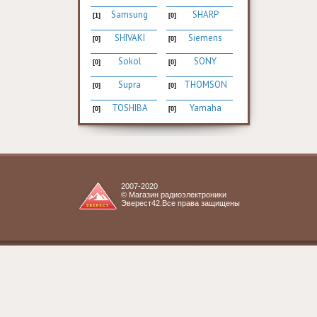
Samsung
SHARP
[1]
[0]
SHIVAKI
Siemens
[0]
[0]
Sokol
SONY
[0]
[0]
Supra
THOMSON
[0]
[0]
TOSHIBA
Yamaha
[0]
[0]
2007-2020
© Магазин радиоэлектроники
Эверест42.Все права защищены