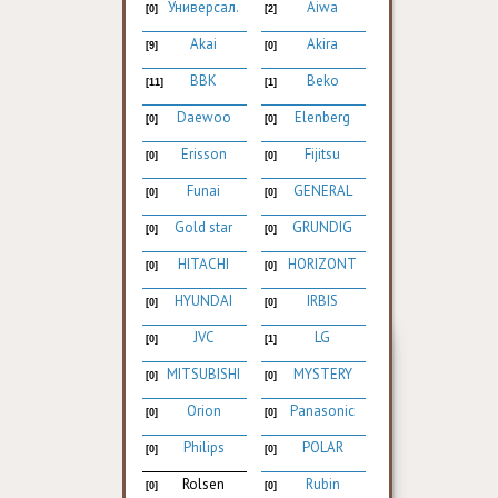
Универсал.
Aiwa
[0]
[2]
Akai
Akira
[9]
[0]
BBK
Beko
[11]
[1]
Daewoo
Elenberg
[0]
[0]
Erisson
Fijitsu
[0]
[0]
Funai
GENERAL
[0]
[0]
Gold star
GRUNDIG
[0]
[0]
HITACHI
HORIZONT
[0]
[0]
HYUNDAI
IRBIS
[0]
[0]
JVC
LG
[0]
[1]
MITSUBISHI
MYSTERY
[0]
[0]
Orion
Panasonic
[0]
[0]
Philips
POLAR
[0]
[0]
Rolsen
Rubin
[0]
[0]