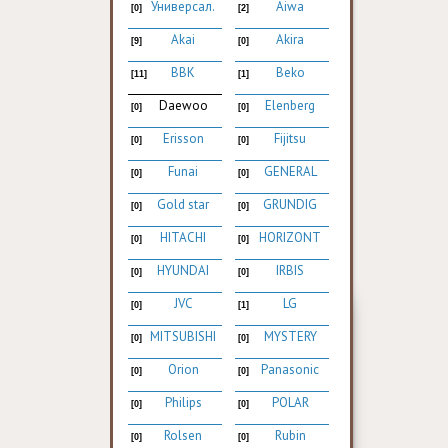
Универсал.
Aiwa
[0]
[2]
Akai
Akira
[9]
[0]
BBK
Beko
[11]
[1]
Daewoo
Elenberg
[0]
[0]
Erisson
Fijitsu
[0]
[0]
Funai
GENERAL
[0]
[0]
Gold star
GRUNDIG
[0]
[0]
HITACHI
HORIZONT
[0]
[0]
HYUNDAI
IRBIS
[0]
[0]
JVC
LG
[0]
[1]
MITSUBISHI
MYSTERY
[0]
[0]
Orion
Panasonic
[0]
[0]
Philips
POLAR
[0]
[0]
Rolsen
Rubin
[0]
[0]