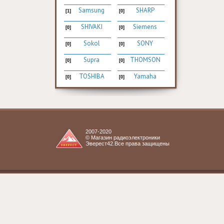
Samsung
SHARP
[1]
[0]
SHIVAKI
Siemens
[0]
[0]
Sokol
SONY
[0]
[0]
Supra
THOMSON
[0]
[0]
TOSHIBA
Yamaha
[0]
[0]
2007-2020
© Магазин радиоэлектроники
Эверест42.Все права защищены