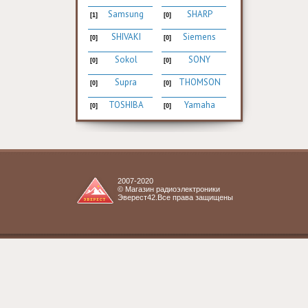
Samsung
SHARP
[1]
[0]
SHIVAKI
Siemens
[0]
[0]
Sokol
SONY
[0]
[0]
Supra
THOMSON
[0]
[0]
TOSHIBA
Yamaha
[0]
[0]
2007-2020
© Магазин радиоэлектроники
Эверест42.Все права защищены