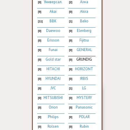
Универсал.
Aiwa
[0]
[2]
Akai
Akira
[9]
[0]
BBK
Beko
[11]
[1]
Daewoo
Elenberg
[0]
[0]
Erisson
Fijitsu
[0]
[0]
Funai
GENERAL
[0]
[0]
Gold star
GRUNDIG
[0]
[0]
HITACHI
HORIZONT
[0]
[0]
HYUNDAI
IRBIS
[0]
[0]
JVC
LG
[0]
[1]
MITSUBISHI
MYSTERY
[0]
[0]
Orion
Panasonic
[0]
[0]
Philips
POLAR
[0]
[0]
Rolsen
Rubin
[0]
[0]