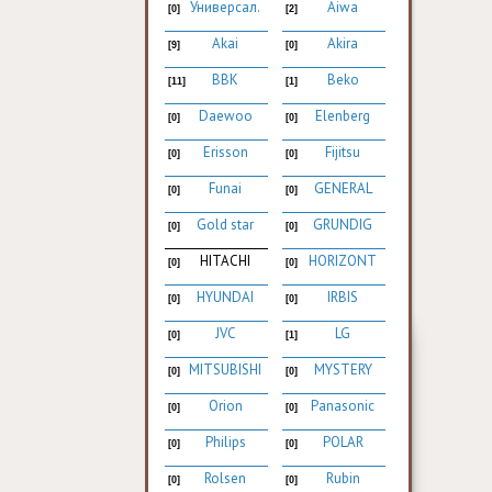
Универсал.
Aiwa
[0]
[2]
Akai
Akira
[9]
[0]
BBK
Beko
[11]
[1]
Daewoo
Elenberg
[0]
[0]
Erisson
Fijitsu
[0]
[0]
Funai
GENERAL
[0]
[0]
Gold star
GRUNDIG
[0]
[0]
HITACHI
HORIZONT
[0]
[0]
HYUNDAI
IRBIS
[0]
[0]
JVC
LG
[0]
[1]
MITSUBISHI
MYSTERY
[0]
[0]
Orion
Panasonic
[0]
[0]
Philips
POLAR
[0]
[0]
Rolsen
Rubin
[0]
[0]