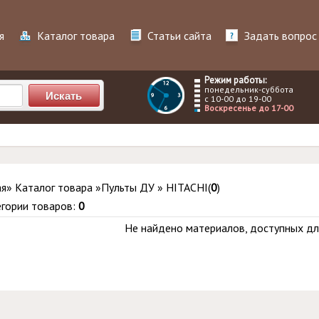
я
Каталог товара
Статьи сайта
Задать вопрос
Режим работы:
понедельник-суббота
с 10-00 до 19-00
Воскресенье до 17-00
ая
»
Каталог товара
»
Пульты ДУ
»
HITACHI
(
0
)
егории товаров
:
0
Не найдено материалов, доступных дл